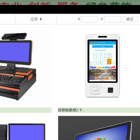
总价
¥
-
¥
确定
自助收款机CY-